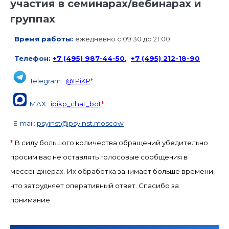
участия в семинарах/вебинарах и
группах
Время работы:
ежедневно с 09:30 до 21:00
Телефон:
+7 (495) 987-44-50
,
+7 (495) 212-18-90
Telegram:
@IPiKP
*
MAX:
ipikp_chat_bot
*
E-mail:
psyinst@psyinst.moscow
*
В силу большого количества обращений убедительно
просим вас не оставлять голосовые сообщения в
мессенджерах. Их обработка занимает больше времени,
что затрудняет оперативный ответ. Спасибо за
понимание