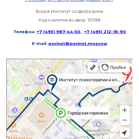
Вход в Институт со двора дома.
Код к калитке во двор: 3578#
Телефон:
+7 (495) 987-44-50
,
+7 (495) 212-18-90
E-mail:
psyinst@psyinst.moscow
Москва
Яндекс Карты — транспорт, навигация, поиск мест